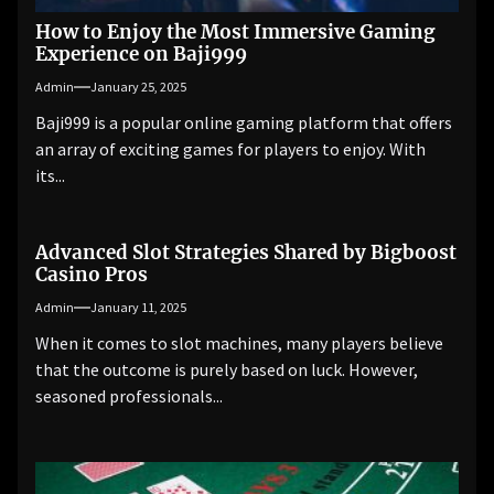
How to Enjoy the Most Immersive Gaming
Experience on Baji999
Admin
January 25, 2025
Baji999 is a popular online gaming platform that offers
an array of exciting games for players to enjoy. With
its...
Advanced Slot Strategies Shared by Bigboost
Casino Pros
Admin
January 11, 2025
When it comes to slot machines, many players believe
that the outcome is purely based on luck. However,
seasoned professionals...