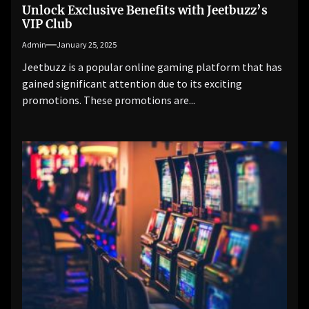
う。今後もコインポーカーは、オンラインポーカー
Unlock Exclusive Benefits with Jeetbuzz’s
VIP Club
の未来を切り開く存在であり続けることが期待され
ています。
Admin
January 25, 2025
Jeetbuzz is a popular online gaming platform that has
gained significant attention due to its exciting
promotions. These promotions are...