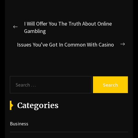
Post
I Will Offer You The Truth About Online
navigation
Previous
Gambling
post:
Issues You’ve Got In Common With Casino
Next
post:
S
e
a
r
Categories
c
h
Business
f
o