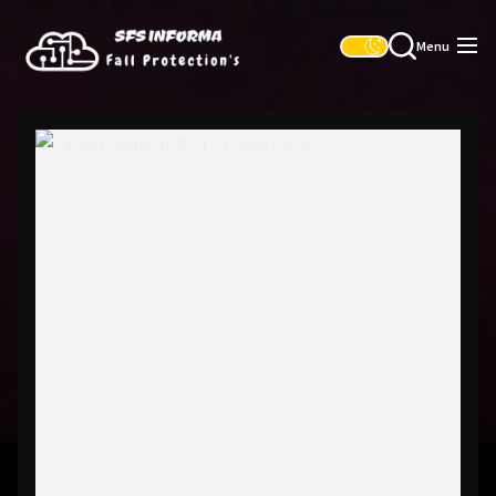
Skip
SFS
to
Informa
Menu
the
content